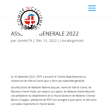
ASSEMBLE GENERALE 2022
par
comite74
|
Déc 13, 2022
|
Uncategorized
Le 10 décembre 2022, RVTT a accueilli le Comité départemental au
Villatorium de Ville-la-Grand pour y tenir son assemblée générale.
Les allocutions de Madame Nadine Jacquier, maire de Ville-la-Grand, de
Monsieur Hervé Trolat, son adjoint aux sports, de Madame Estelle Bouchet,
vice-présidente du département de la Haute-Savoie et de Madame Chantal
Baroni-Chappaz, présidente de RVTT ont souligné à quel point, le vélo tient
une place importante en Haute-Savoie.