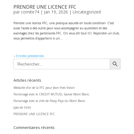
PRENDRE UNE LICENCE FFC
par
comite74
|
Jan 19, 2026
|
Uncategorized
Prendre une licence FFC, une pratique assurée en toute condition. C’est
aussi l’accès à des outils pour vous accompagner au quotidien et des
avantages chez les partenaires FFC. On vous dit tout ICI. Rejoindre un club,
vous permettra d’appartenir à un...
« Entrées précédentes
Search Button
Search
for:
Articles récents
Médaille d’or de la FFC pour Jean-Yves Voisin
Parrainage avec le CREDIT MUTUEL Savoie Mont Blanc
Parrainage avec la ville de Passy Pays du Mont Blanc
(pas de titre)
PRENDRE UNE LICENCE FFC
Commentaires récents