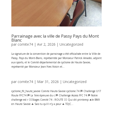
Parrainage avec la ville de Passy Pays du Mont
Blanc
par
comite74
|
Avr 2, 2026
|
Uncategorized
La signature de la convention de parrainage a été officialisée entre la Ville de
Passy, Pays du Mont-Blanc, représentée par Monsieur Patrick Amadei, adjoint
aux sports, et le Comité départemental de cyclisme de Haute-Savoie,
représenté par Monsieur Jean-Yves Voisin et...
par
comite74
|
Mar 31, 2026
|
Uncategorized
cyclisme_ffc_haute_savoie Comite Haute-Savoie cyclisme 74 🏁 Challenge U17
Route FFC74 🏁 La 1ère épreuve du c 🏁 Challenge Access FFC 74 🏁 Notre
challenge est r 🚴‍♂️Stages Comité 74 - ROUTE 🚴‍♀️ Qui dit printemp 🔥le BMX
en Haute Savoie 🔥 Sais tu qu’il n’y a pour 🔥 TDJC...