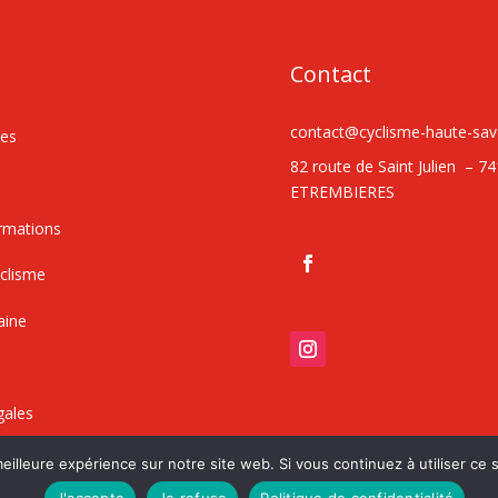
Contact
contact@cyclisme-haute-savo
nes
82 route de Saint Julien – 7
s
ETREMBIERES
rmations
yclisme
aine
gales
eilleure expérience sur notre site web. Si vous continuez à utiliser ce
J'accepte
Je refuse
Politique de confidentialité