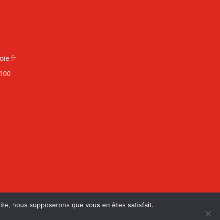
ie.fr
4100
 site, nous supposerons que vous en êtes satisfait.